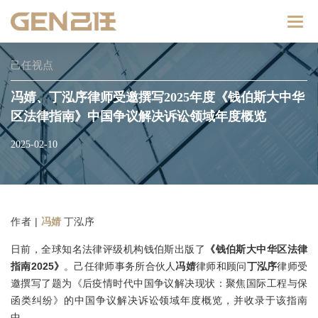
Catego
己任视点
冯婧、丁泓序律师受邀撰写2025年度《钱伯斯大中华
区法律指南》中国争议解决诉讼领域年度概览
2025-02-10
作者 |
冯婧
丁泓序
日前，全球知名法律评级机构钱伯斯出版了
《钱伯斯大中华区法律
指南2025》
。己任律师事务所合伙人
冯婧
律师和顾问
丁泓序
律师受
邀撰写了题为《后疫情时代中国争议解决现状：聚焦国际工程与保
函类纠纷》的中国争议解决诉讼领域年度概览，并收录于该指南
中。