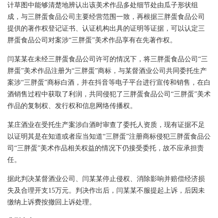
计草图中能够清楚地辨认出该美术作品多处细节处由瓜子形状组
成，与三胖蛋食品公司主要经营范围一致，再根据三胖蛋食品公司
提供的著作权登记证书、认证机构出具的证明等证据，可以认定三
胖蛋食品公司对案涉“三胖蛋”美术作品享有在先著作权。
闫某某在未经三胖蛋食品公司许可的情况下，将三胖蛋食品公司“三
胖蛋”美术作品注册为“三胖蛋”商标，与某督酒业公司共同委托生产
案涉“三胖蛋”商标白酒，并在抖音等电子平台进行宣传和销售，在白
酒销售过程中获取了利润，共同侵犯了三胖蛋食品公司“三胖蛋”美术
作品的复制权、发行权和信息网络传播权。
某庄酒业在受托生产案涉白酒时审查了委托人资质，现有证据不足
以证明其是在知道或者应当知道“三胖蛋”注册商标侵犯三胖蛋食品公
司“三胖蛋”美术作品相关权益的情况下仍接受委托，故不应承担责
任。
据此判决某督酒业公司、闫某某停止侵权、消除影响并赔偿经济损
失及合理开支15万元。判决作出后，闫某某不服提起上诉，后因未
缴纳上诉费按撤回上诉处理。