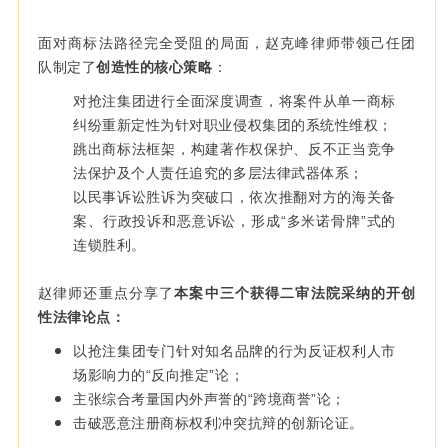
面对商标法路径完全受阻的局面，赵克峰律师带领己任团
队制定了
创造性的
核心策略
：
对抢注集团进行全面深度调查，将案件从单一商标
纠纷重新定性为针对职业侵权集团的系统性维权；
跳出商标法框架，构建著作权保护、反不正当竞争
法保护及个人责任追究的多层法律武器体系；
以民事诉讼胜诉为突破口，依次推翻对方的海关备
案、行政投诉和恶意诉讼，形成“多米诺骨牌”式的
连锁胜利。
赵律师还重点分享了
本案中三个获得二审法院采纳的开创
性法律论点：
以抢注集团专门针对知名品牌的行为反证权利人市
场影响力的“反向推定”论；
主张综合考量国内外声誉的“跨境商誉”论；
击破恶意注册商标权利冲突抗辩的创新论证。