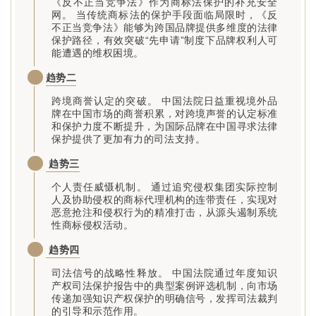
《反不正当竞争法》作为商标法保护的补充安全
网。 当传统商标法的保护手段面临局限时，《反
不正当竞争法》能够为跨国品牌提供多维度的法律
保护路径，有效突破“先申请”制度下品牌权利人可
能遭遇的维权困境。
2
趋势二
跨境商誉认定的突破。 中国法院日益重视境外品
牌在中国市场的商誉积累，对跨境声誉的认定标准
和保护力度不断提升，为国际品牌在中国寻求法律
保护提供了更加有力的司法支持。
3
趋势三
个人责任威慑机制。 通过追究侵权集团实际控制
人及协助侵权的商标代理机构的连带责任，实现对
恶意抢注和侵权行为的精准打击，从源头遏制系统
性商标侵权活动。
4
趋势四
司法信号的战略性释放。 中国法院通过年度知识
产权司法保护报告中的典型案例评选机制，向市场
传递加强知识产权保护的明确信号，发挥司法裁判
的引导和示范作用。