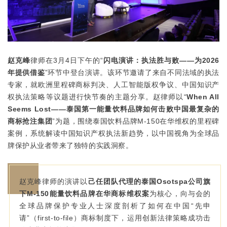
赵克峰
律师在3月4日下午的“
闪电演讲：执法胜与败——为2026
年提供借鉴
”环节中登台演讲。该环节邀请了来自不同法域的执法
专家，就欧洲里程碑商标判决、人工智能版权争议、中国知识产
权执法策略等议题进行快节奏的主题分享。赵律师以“
When All
Seems Lost——泰国第一能量饮料品牌如何击败中国最复杂的
商标抢注集团
”为题，围绕泰国饮料品牌M-150在华维权的里程碑
案例，系统解读中国知识产权执法新趋势，以中国视角为全球品
牌保护从业者带来了独特的实践洞察。
赵克峰律师的演讲以
己任团队代理的
泰国Osotspa公司旗
下M-150能量饮料品牌在华商标维权案
为核心，向与会的
全球品牌保护专业人士深度剖析了如何在中国“先申
请”（first-to-file）商标制度下，运用创新法律策略成功击