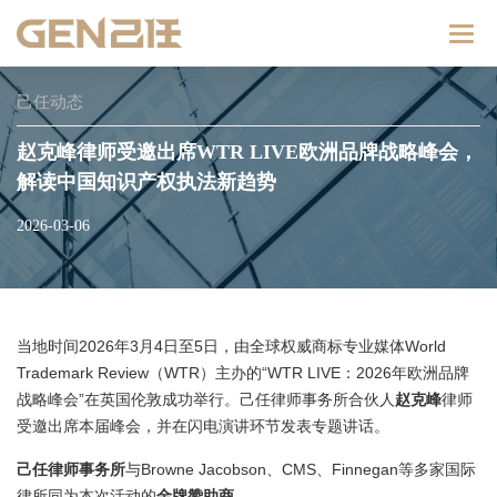
Catego
己任动态
赵克峰律师受邀出席WTR LIVE欧洲品牌战略峰会，
解读中国知识产权执法新趋势
2026-03-06
当地时间2026年3月4日至5日，由全球权威商标专业媒体World
Trademark Review（WTR）主办的“WTR LIVE：2026年欧洲品牌
战略峰会”在英国伦敦成功举行。己任律师事务所合伙人
赵克峰
律师
受邀出席本届峰会，并在闪电演讲环节发表专题讲话。
己任律师事务所
与Browne Jacobson、CMS、Finnegan等多家国际
律所同为本次活动的
金牌赞助商
。