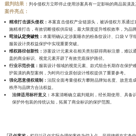
裁判结果：
判令侵权方立即停止使用涉案具有一定影响的商品装潢及
案件亮点：
精准打击源头侵权：
本案直击侵权产业链源头，被诉侵权方系通过1
施精准打击，有效切断侵权供应链，最大限度提升维权效率，为品
司法认定突破性：
本案明确认定涉案睡衣的粉条纹设计、口袋 V 
服装设计类权益保护中实现重要突破。
维权路径创新性：
涉案设计元素未在相关类别获得商标注册，难以
盖的商业标识、视觉元素开辟了有效兜底保护路径。
行业示范价值：
服装设计领域的视觉元素、款式组合长期存在保护
护装潢的典型案例，为时尚行业原创设计维权提供了重要参考。
强化恶意侵权规制：
法院全面考量侵权方攀附品牌知名度、故意造
秩序与品牌方合法权益。
法律适用标杆意义
：
本案清晰确立裁判规则，经长期使用、具备
保护外包装的传统认知，拓展了商业标识的保护范围。
「己任案鉴」
栏目以己任实际办理的案件为切入点，呈现律师在实务