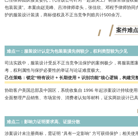
己任律师团队接受委托，代理该公司针对一起源头工厂制假售假侵权案
包装装潢”。本案由赵克峰、吕沛律师牵头，张佳欣、邓程予律师协同
护的服装设计装潢，商标侵权及不正当竞争判赔共计500余万。
案件难
难点一：服装设计认定为包装装潢先例较少，权利类型较为少见
司法实践中，服装设计受反不正当竞争法保护的案例极少，将服装图案
考，权利属性与保护必要性的举证与论证难度极大。
己任策略：锁定“特有设计 + 长期使用 + 识别功能”核心逻辑，构建
协助客户美国总部及中国区，系统收集自 1996 年起涉案设计持续
全面整理产品销售、市场宣传、消费者认知等材料，证实两款设计已
难点二：影响力证明要求高、证据分散
涉案设计未注册商标，需证明 “具有一定影响” 方可获得保护；相关