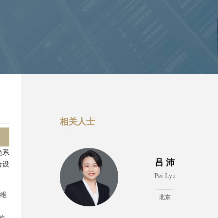
相关人士
色系
吕 沛
合设
Pei Lyu
标维
北京