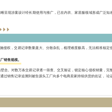
清晰呈现涉案设计经长期使用与推广，已在内衣、家居服领域形成广泛知
道实施侵权，交易记录数量庞大、分散杂乱，梳理难度极高，无法精准核定
工厂销售规模。
瞒壁垒。对数万条交易记录逐一筛查、交叉验证，锁定核心侵权销量，完
通过销售记录追溯到被告源头工厂向多个电商卖家持续供货的佐证， 论