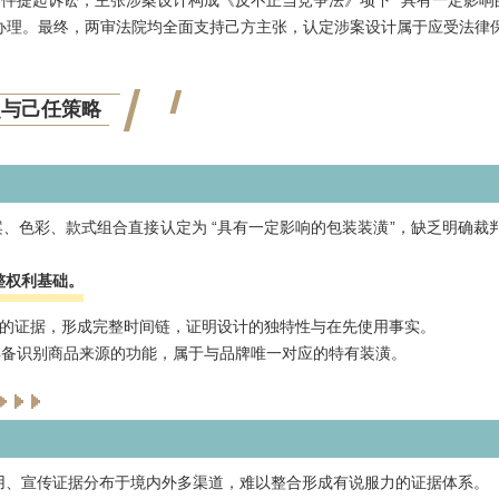
件提起诉讼，主张涉案设计构成《反不正当竞争法》项下 “具有一定影响
办理。最终，两审法院均全面支持己方主张，认定涉案设计属于应受法律
点与己任策略
、色彩、款式组合直接认定为 “具有一定影响的包装装潢”，缺乏明确裁
完整权利基础。
使用的证据，形成完整时间链，证明设计的独特性与在先使用事实。
具备识别商品来源的功能，属于与品牌唯一对应的特有装潢。
使用、宣传证据分布于境内外多渠道，难以整合形成有说服力的证据体系。