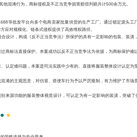
其他混淆行为，商标侵权及不正当竞争损害赔偿判赔共计500余万元。
688等批发平台向多个电商卖家批量供货的生产工厂。通过锁定源头工
牌方应对规模化、链条式侵权提供了高效维权路径。
字组合设计，构成《反不正当竞争法》所保护的具有一定影响的包装、装潢
通过商标法直接保护。本案成功以反不正当竞争法为依据，为商标保护难
难、认定难问题，本案是司法实践中少有的、直接将服装整体设计认定为
成混淆的主观恶意，对仿冒、搭便车行为予以严厉规制，有力维护了市场
识别来源功能的服装整体视觉设计，可认定为有一定影响的装潢，突破了
中的策略选择与专业思考。