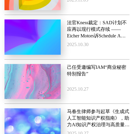
法官Kness裁定：SAD计划不
应再以现行模式存续 ——
Eicher Motors诉Schedule A被
告案
2025.10.30
己任受邀编写IAM“商业秘密
特别报告”
2025.10.27
马春生律师参与起草《生成式
人工智能知识产权指南》，助
力AI知识产权治理与高质量发
展
2025.10.27